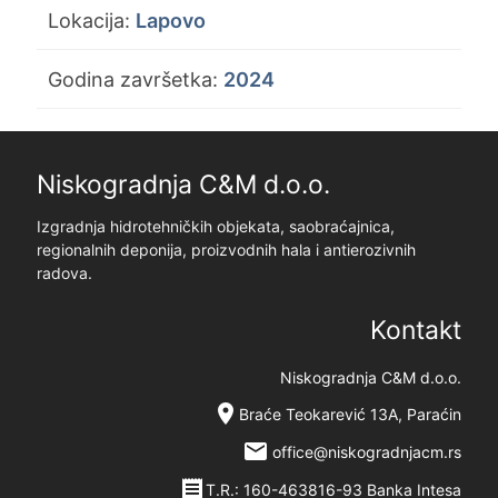
Lokacija:
Lapovo
Godina završetka:
2024
Niskogradnja C&M d.o.o.
Izgradnja hidrotehničkih objekata, saobraćajnica,
regionalnih deponija, proizvodnih hala i antierozivnih
radova.
Kontakt
Niskogradnja C&M d.o.o.
location_on
Braće Teokarević 13A, Paraćin
email
office@niskogradnjacm.rs
receipt
T.R.: 160-463816-93 Banka Intesa