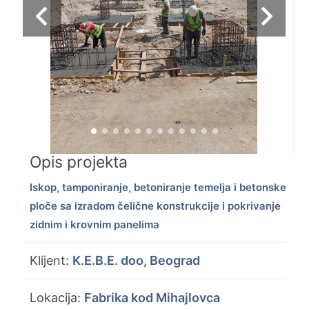
navigate_before
navigate_next
Opis projekta
Iskop, tamponiranje, betoniranje temelja i betonske
ploče sa izradom čelične konstrukcije i pokrivanje
zidnim i krovnim panelima
Klijent:
K.E.B.E. doo, Beograd
Lokacija:
Fabrika kod Mihajlovca