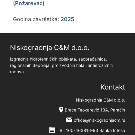
(Požarevac)
Godina završetka:
2025
Niskogradnja C&M d.o.o.
Izgradnja hidrotehničkih objekata, saobraćajnica,
regionalnih deponija, proizvodnih hala i antierozivnih
radova.
Kontakt
Niskogradnja C&M d.o.o.
location_on
Braće Teokarević 13A, Paraćin
email
office@niskogradnjacm.rs
receipt
T.R.: 160-463816-93 Banka Intesa