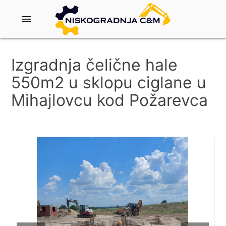
menu
Izgradnja čelične hale
550m2 u sklopu ciglane u
Mihajlovcu kod Požarevca